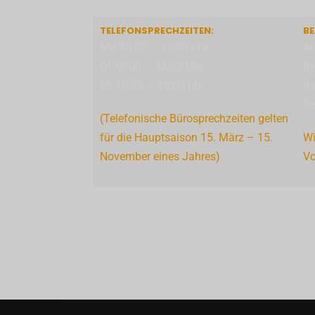
TELEFONSPRECHZEITEN:
BE
Mo 10:00 – 14:00 Uhr
Au
Di 10:00 – 14:00 Uhr
Dr
Mi 10:00 – 15:00 Uhr
na
Te
(Telefonische Bürosprechzeiten gelten
für die Hauptsaison 15. März – 15.
Wi
November eines Jahres)
Vo