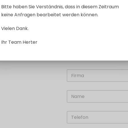
Bitte haben Sie Verständnis, dass in diesem Zeitraum
keine Anfragen bearbeitet werden können.
Vielen Dank.
)
Ihr Team Herter
EN
F
i
r
m
N
a
a
m
e
T
*
e
l