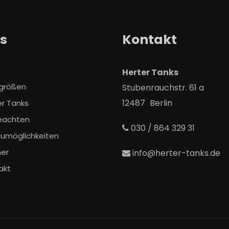
ks
Kontakt
Herter Tanks
größen
Stubenrauchstr. 61 a
12487
Berlin
er Tanks
eachten
030 / 864 329 31
aumöglichkeiten
ner
info@herter-tanks.de
akt