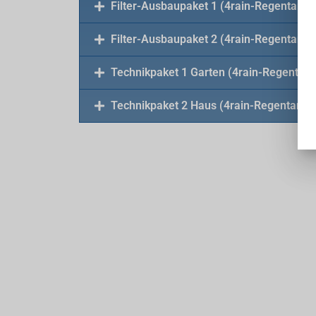
Filter-Ausbaupaket 1 (4rain-Regentank)
Filter-Ausbaupaket 2 (4rain-Regentank)
Technikpaket 1 Garten (4rain-Regentank
Technikpaket 2 Haus (4rain-Regentank)
KONTAKT AUFNEHM
Stubenrauchstr. 61 a, 12487 Berlin
030 / 864 329 31
info@herter-tanks.de
Impressum
|
Datenschutz